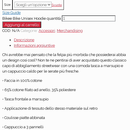
Size
Svuota
Size Guide
Bikee Bike Unisex Hoodie quantità
Aggiungi al carrello
COD:
N/A
Categorie:
Accessori
,
Merchandising
Descrizione
Informazioni aggiuntive
Chi avrebbe mai pensato che la felpa più morbida che possiederai abbia
un design così cool? Non te ne pentirai di aver acquistato questo classico
capo di abbigliamento streetwear con una comoda tasca a marsupio e
un cappuccio caldo per le serate più fresche.
• Faccia in 100% cotone
• 65% cotone filato ad anello, 35% poliestere
• Tasca frontale a marsupio
• Applicazione di tessuto dello stesso materiale sul retro
• Coulisse piatte abbinata
• Cappuccio a 3 pannelli