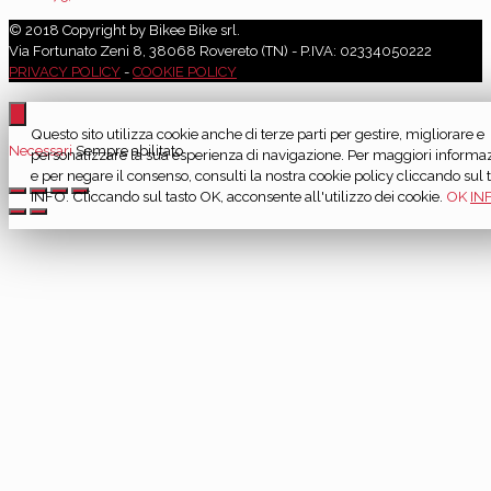
© 2018 Copyright by Bikee Bike srl.
Via Fortunato Zeni 8, 38068 Rovereto (TN) - P.IVA: 02334050222
PRIVACY POLICY
-
COOKIE POLICY
Questo sito utilizza cookie anche di terze parti per gestire, migliorare e
Necessari
Sempre abilitato
personalizzare la sua esperienza di navigazione. Per maggiori informaz
e per negare il consenso, consulti la nostra cookie policy cliccando sul 
INFO. Cliccando sul tasto OK, acconsente all'utilizzo dei cookie.
OK
IN