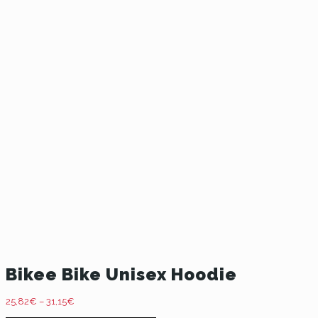
Bikee Bike Unisex Hoodie
25,82
€
–
31,15
€