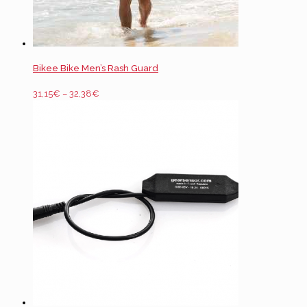
Bikee Bike Men’s Rash Guard
31,15
€
–
32,38
€