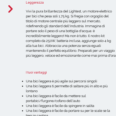
Leggerezza
Vivi la pura brillantezza del Lightest, un motore elettrico
per bici che pesa soli 1,75 kg. Si fregia con orgoglio del
titolo di motore centrale più leggero sul mercato,
ridefinendo gli standard dell'industria. Immagina di
portare solo il peso di una bottiglia d'acqua: è
incredibilmente leggero! Ma non è tutto. Il nostro kit
completo da 250W, batteria inclusa, aggiunge solo 4 kg
alla tua bici. Abbraccia una potenza senza eguali
mantenendo il perfetto equilibrio. Preparati per un viaggio
più leggero, veloce ed emozionante come mai prima d'ora
I tuoi vantaggi
Una bici leggera è più agile sui percorsi singoli
Una bici leggera ti permette di saltare più in alto e più
lontano
Una bici leggera è facile da mettere sul
portabici/furgone/cofano dell'auto
Una bici leggera è facile da spingere in salita
Una bici leggera è facile da portare su per le scale se la
tieni in cantina