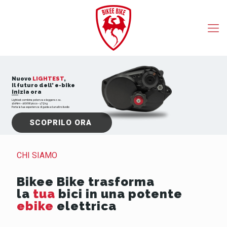
Nuovo
LIGHTEST
,
Il futuro dell' e-bike
inizia ora
Lightest combina potenza e leggerezza.
12oNm - 1000W picco - 1,75 kg
Porta la tua esperienza di guida ad un altro livello
SCOPRILO ORA
CHI SIAMO
Bikee Bike trasforma
la
tua
bici in una potente
ebike
elettrica