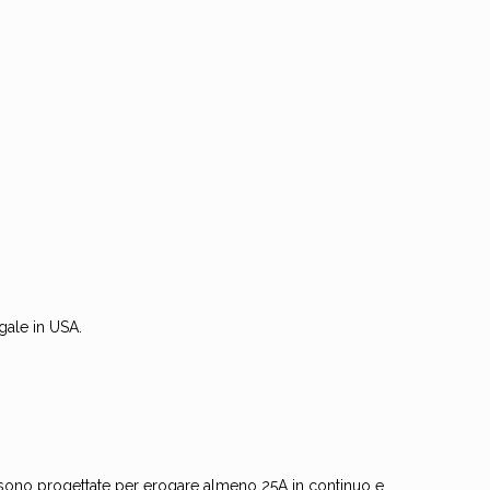
gale in USA.
ché sono progettate per erogare almeno 25A in continuo e