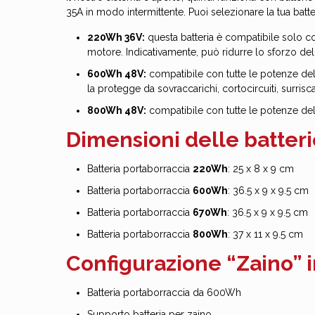
35A in modo intermittente. Puoi selezionare la tua batt
220Wh 36V:
questa batteria è compatibile solo c
motore. Indicativamente, può ridurre lo sforzo del
600Wh 48V:
compatibile con tutte le potenze del
la protegge da sovraccarichi, cortocircuiti, surri
800Wh 48V:
compatibile con tutte le potenze del 
Dimensioni delle batteri
Batteria portaborraccia
220Wh
: 25 x 8 x 9 cm
Batteria portaborraccia
600Wh
: 36.5 x 9 x 9.5 cm
Batteria portaborraccia
670Wh
: 36.5 x 9 x 9.5 cm
Batteria portaborraccia
800Wh
: 37 x 11 x 9.5 cm
Configurazione “Zaino” 
Batteria portaborraccia da 600Wh
Supporto batteria per zaino