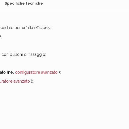
Specifiche tecniche
idale per un’alta efficienza;
;
con bulloni di fissaggio;
zato (nel
configuratore avanzato
);
uratore avanzato
);