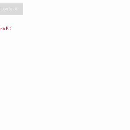
l carrello
ike Kit