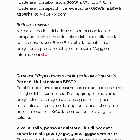
• Batteria al portaborraccia
800Wh
: 37 x 11 x 9.5cm
• Batteria al portapacchi, varie capacità
(550Wh, 420Wh,
320Wh)
: 36,5 x 14,5 x 6cm
Batterie su misura
Nel caso i modelli di batterie disponibili non fossero
compatibili con le linee del telaio della bicicletta scelta
per la conversione, Bikee Bike offre la possibilità di
progettare e produrre batterie su misura. Maggiori
informazioni
QUI
.
Domande? Rispondiamo a quelle più frequenti qui sotto:
Perché il kit si chiama BEST?
Perchè l’obbiettivo che ci siamo posti è quello di costruire
il miglior kit in commercio. Per raggiungerlo abbiamo
progettato il kit a regola d’arte, scegliamo i migliori
materiali e ci riforniamo dai migliori fornitori che siamo
riusciti a reperire. Il 95% dei componenti è di origine
Italiana.
Vivo in italia, posso acquistare i kit di potenza
superiore ai 250W ( 749W, 500W, 999W version )?
Sì, è possibile. La versione legale per circolazione in aree