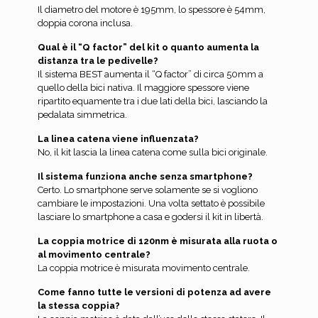
Il diametro del motore è 195mm, lo spessore è 54mm,
doppia corona inclusa.
Qual è il “Q factor” del kit o quanto aumenta la
distanza tra le pedivelle?
Il sistema BEST aumenta il “Q factor” di circa 50mm a
quello della bici nativa. Il maggiore spessore viene
ripartito equamente tra i due lati della bici, lasciando la
pedalata simmetrica.
La linea catena viene influenzata?
No, il kit lascia la linea catena come sulla bici originale.
Il sistema funziona anche senza smartphone?
Certo. Lo smartphone serve solamente se si vogliono
cambiare le impostazioni. Una volta settato è possibile
lasciare lo smartphone a casa e godersi il kit in libertà.
La coppia motrice di 120nm è misurata alla ruota o
al movimento centrale?
La coppia motrice è misurata movimento centrale.
Come fanno tutte le versioni di potenza ad avere
la stessa coppia?