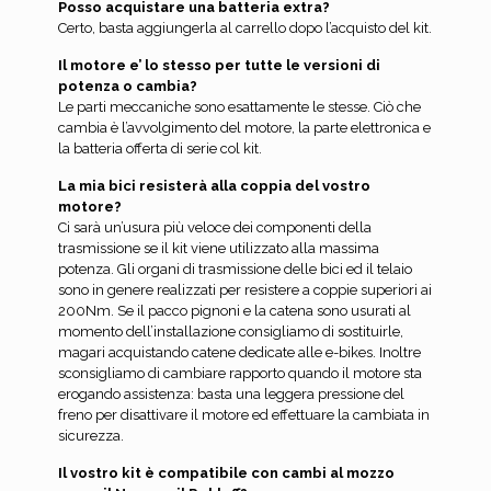
Posso acquistare una batteria extra?
Certo, basta aggiungerla al carrello dopo l’acquisto del kit.
Il motore e’ lo stesso per tutte le versioni di
potenza o cambia?
Le parti meccaniche sono esattamente le stesse. Ciò che
cambia è l’avvolgimento del motore, la parte elettronica e
la batteria offerta di serie col kit.
La mia bici resisterà alla coppia del vostro
motore?
Ci sarà un’usura più veloce dei componenti della
trasmissione se il kit viene utilizzato alla massima
potenza. Gli organi di trasmissione delle bici ed il telaio
sono in genere realizzati per resistere a coppie superiori ai
200Nm. Se il pacco pignoni e la catena sono usurati al
momento dell’installazione consigliamo di sostituirle,
magari acquistando catene dedicate alle e-bikes. Inoltre
sconsigliamo di cambiare rapporto quando il motore sta
erogando assistenza: basta una leggera pressione del
freno per disattivare il motore ed effettuare la cambiata in
sicurezza.
Il vostro kit è compatibile con cambi al mozzo