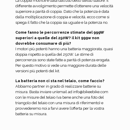
La coppia motrice è data dall’uso dello stesso statore. Il
differente avvolgimento permette d’ottenere una velocità
superiore a parità di coppia. Dato che la potenza è data
dalla moltiplicazione di coppia e velocità, ecco come si
spiega il fatto che la coppia sia uguale e la potenza no.
Come fanno le percorrenze stimate del 999W
superiori a quelle del 250W? il kit 999w non
dovrebbe consumare di più?
I motori più potenti hanno una batteria maggiorata, quasi
doppia rispetto a quella del 250W. Le stime di
percorrenza sono state fatte a parità di potenza erogata.
Per questo motivo si vede una maggiore durata delle
versioni più potenti del kit.
La batteria non ci sta nel telaio, come faccio?
Abbiamo partner in grado di realizzare batterie su
misura. Basta inviare un’email ad info@bikeebike.com
con le misure del telaio (va bene anche una foto del
triangolo del telaio con una misura di riferimento) e
provvederemo noi a farvi avere l’offerta per la vostra
batteria su misura.