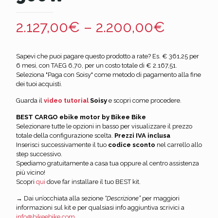
2.127,00
€
–
2.200,00
€
Sapevi che puoi pagare questo prodotto a rate? Es. € 361,25 per
6 mesi, con TAEG 6,70, per un costo totale di € 2.167,51.
Seleziona "Paga con Soisy" come metodo di pagamento alla fine
dei tuoi acquisti.
Guarda il
video tutorial
Soisy
e scopri come procedere.
BEST CARGO ebike motor by Bikee Bike
Selezionare tutte le opzioni in basso per visualizzare il prezzo
totale della configurazione scelta.
Prezzi IVA inclusa
Inserisci successivamente il tuo
codice sconto
nel carrello allo
step successivo.
Spediamo gratuitamente a casa tua oppure al centro assistenza
più vicino!
Scopri
qui
dove far installare il tuo BEST kit.
→ Dai un’occhiata alla sezione
“Descrizione”
per maggiori
informazioni sul kit e per qualsiasi info aggiuntiva scrivici a
info@bikeebike.com
.