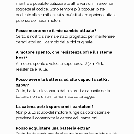
mentre è possibile utilizzare le altre versioni in aree non
soggette al codice. Sono sempre più popolari piste
dedicate alle e-mtb in cui si può sfruttare appieno tutta la
potenza dei nostri motori.
Posso mantenere il mio cambio attuale?
Certo, il nostro sistema è stato progettato per mantenere i
deragliatori ed il cambio della bici originale.
A motore spento, che resistenza offre il sistema
best?
A motore spento o velocità superiore ai 25km/h la
resistenza è nulla.
Posso avere la batteria ad alta capacità sul Kit
250W?
Certo, basta selezionarla dallo store. La capacità della
batteria non è un limite normato dalla legge.
La catena potrà sporcarmi i pantaloni?
Non più. Lo scudo del motore funge da copricatena e
previene il contatto tra la catena ed i pantaloni.
Posso acquistare una batteria extra?
Certo, basta aggiungerla al carrello dopo l’acquisto del kit.