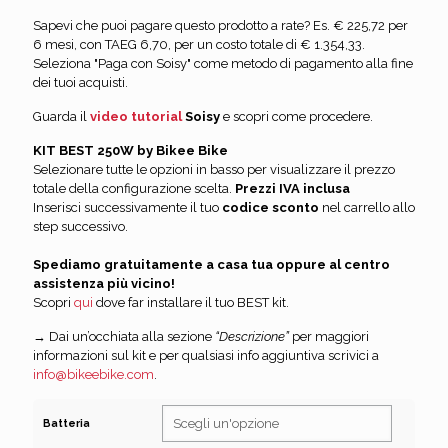
Sapevi che puoi pagare questo prodotto a rate? Es. € 225,72 per
6 mesi, con TAEG 6,70, per un costo totale di € 1.354,33.
Seleziona "Paga con Soisy" come metodo di pagamento alla fine
dei tuoi acquisti.
Guarda il
video tutorial
Soisy
e scopri come procedere.
KIT BEST 250W by Bikee Bike
Selezionare tutte le opzioni in basso per visualizzare il prezzo
totale della configurazione scelta.
Prezzi IVA inclusa
Inserisci successivamente il tuo
codice sconto
nel carrello allo
step successivo.
Spediamo gratuitamente a casa tua oppure al centro
assistenza più vicino!
Scopri
qui
dove far installare il tuo BEST kit.
→ Dai un’occhiata alla sezione
“Descrizione”
per maggiori
informazioni sul kit e per qualsiasi info aggiuntiva scrivici a
info@bikeebike.com
.
Batteria