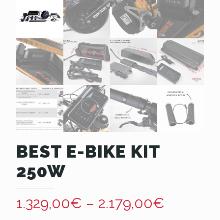
BEST E-BIKE KIT
250W
1.329,00
€
–
2.179,00
€