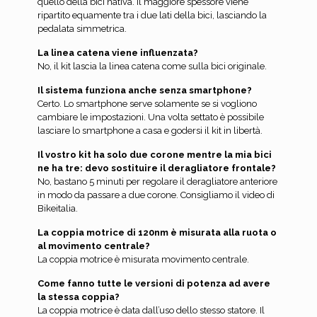
quello della bici nativa. Il maggiore spessore viene
ripartito equamente tra i due lati della bici, lasciando la
pedalata simmetrica.
La linea catena viene influenzata?
No, il kit lascia la linea catena come sulla bici originale.
Il sistema funziona anche senza smartphone?
Certo. Lo smartphone serve solamente se si vogliono
cambiare le impostazioni. Una volta settato è possibile
lasciare lo smartphone a casa e godersi il kit in libertà.
Il vostro kit ha solo due corone mentre la mia bici
ne ha tre: devo sostituire il deragliatore frontale?
No, bastano 5 minuti per regolare il deragliatore anteriore
in modo da passare a due corone. Consigliamo il video di
Bikeitalia.
La coppia motrice di 120nm è misurata alla ruota o
al movimento centrale?
La coppia motrice è misurata movimento centrale.
Come fanno tutte le versioni di potenza ad avere
la stessa coppia?
La coppia motrice è data dall’uso dello stesso statore. Il