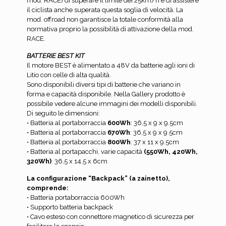
mod. RACE) di superare il limite dei 25km/h e di assistere
il ciclista anche superata questa soglia di velocità. La
mod. offroad non garantisce la totale conformità alla
normativa proprio la possibilità di attivazione della mod.
RACE.
BATTERIE BEST KIT
Il motore BEST è alimentato a 48V da batterie agli ioni di
Litio con celle di alta qualità.
Sono disponibili diversi tipi di batterie che variano in
forma e capacità disponibile. Nella Gallery prodotto è
possibile vedere alcune immagini dei modelli disponibili.
Di seguito le dimensioni:
• Batteria al portaborraccia
600Wh
: 36,5 x 9 x 9.5cm
• Batteria al portaborraccia
670Wh
: 36,5 x 9 x 9.5cm
• Batteria al portaborraccia
800Wh
: 37 x 11 x 9.5cm
• Batteria al portapacchi, varie capacità
(550Wh, 420Wh,
320Wh)
: 36,5 x 14,5 x 6cm
La configurazione “Backpack” (a zainetto),
comprende:
• Batteria portaborraccia 600Wh
• Supporto batteria backpack
• Cavo esteso con connettore magnetico di sicurezza per