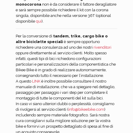
monocorona
non è da considerare il fattore deragliatore
e sarà sempre possibile richiedere il kit con la corona
singola, disponibile anche nella versione 36T (optional
disponibile
qui
).
Per la conversione di
tandem, trike, cargo bike o
altre biciclette speciali
è sempre opportuno
richiedere una consulenza ad uno dei nostri
rivenditori
oppure direttamente al servizio clienti. Molto spesso
infatti, questi tipi di bici richiedono configurazioni
particolari e personalizzazioni della componentistica che
Bikee Bike è in grado di realizzare autonomamente,
consegnando tutto il necessario per l’installazione.
A questo
LINK
è inoltre possibile consultare il nostro
manuale di installazione, che va a spiegare nel dettaglio,
passaggio per passaggio i vari step per completare il
montaggio di tutte le componenti del kit sulla bici.
In caso vi siano ulteriori dubbi o perplessità, consigliamo
di rivolgersi al servizio clienti (
info@bikeebike.com
)
includendo sempre materiale fotografico. Sarà nostra
cura consigliarvi sulla migliore soluzione per la vostra
bike e fornirvi un prospetto dettagliato di spesa al fine di
un acquisto consapevole.