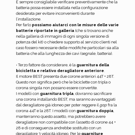
È sempre consigliabile verificare preventivamente che la
batteria possa essere installata nella configurazione
desiderata per evitare inconvenienti durante
l’installazione.
Per farlo
possiamo aiutarci con le misure delle varie
batterie riportate in galleria
(che si trovano anche
nella galleria di immagini di ogni singola versione di
potenza del kit) o chiedere supporto al servizio clienti nel
caso fossero necessarie delle modifiche particolari sia alla
batteria che alla lunghezza dei cavi (segnale, batteria).
• Terzo fattore da considerare, è la
guarnitura della
bicicletta e relativo deragliatore anteriore
.
Il motore BEST presenta due corone anteriori 44T + 28T.
Questo non significa però che le biciclette con tripla o
corona singola non possano essere convertite.
I modelli con
guarnitura tripla
, dovranno sacrificare
una corona installando BEST, ma saranno avvantaggiati
dal deragliatore già idoneo per poter reggere il
gap
fra la
corona 44T e la 28T. I modelli con
guarnitura doppia
,
manterranno questo assetto, ma potrebbero avere
deragliatore non compatibile con l’assetto di corone 44 +
28 e di conseguenza andrebbe sostituito con un
deragliatore 3 velocità idoneo. Per le
guarniture