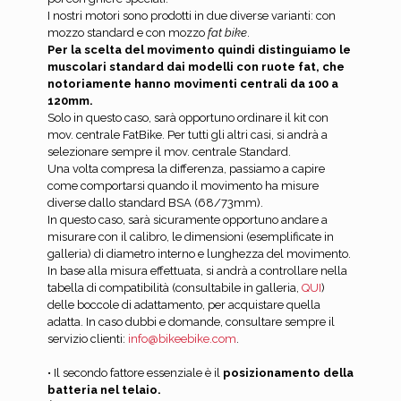
I nostri motori sono prodotti in due diverse varianti: con
mozzo standard e con mozzo
fat bike
.
Per la scelta del movimento quindi distinguiamo le
muscolari standard dai modelli con ruote fat, che
notoriamente hanno movimenti centrali da 100 a
120mm.
Solo in questo caso, sarà opportuno ordinare il kit con
mov. centrale FatBike. Per tutti gli altri casi, si andrà a
selezionare sempre il mov. centrale Standard.
Una volta compresa la differenza, passiamo a capire
come comportarsi quando il movimento ha misure
diverse dallo standard BSA (68/73mm).
In questo caso, sarà sicuramente opportuno andare a
misurare con il calibro, le dimensioni (esemplificate in
galleria) di diametro interno e lunghezza del movimento.
In base alla misura effettuata, si andrà a controllare nella
tabella di compatibilità (consultabile in galleria,
QUI
)
delle boccole di adattamento, per acquistare quella
adatta. In caso dubbi e domande, consultare sempre il
servizio clienti:
info@bikeebike.com
.
• Il secondo fattore essenziale è il
posizionamento della
batteria nel telaio.